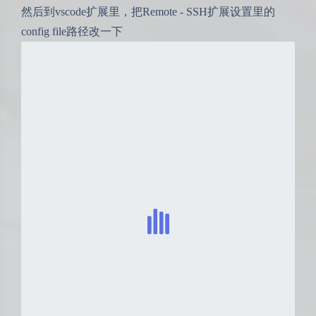
然后到vscode扩展里，把Remote - SSH扩展设置里的
config file路径改一下