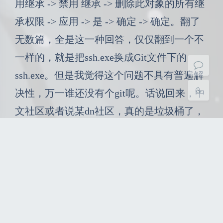
用继承 -> 禁用 继承 -> 删除此对象的所有继
承权限 -> 应用 -> 是 -> 确定 -> 确定。翻了
Sans Serif
Serif
无数篇，全是这一种回答，仅仅翻到一个不
浅阴影
深阴影
一样的，就是把ssh.exe换成Git文件下的
ssh.exe。但是我觉得这个问题不具有普遍解
关闭
日落
暗化
灰度
决性，万一谁还没有个git呢。话说回来，中
文社区或者说某dn社区，真的是垃圾桶了，
他能解决问题吗？能，肯定能毕竟初学的时
候也是在他那解决了不少问题，但问题就出
在于，重复内容太多了，真的就原封不动抄
过去。。。。在解决问题的时候，点开一个
问题是这个答案，换一个，又是这个答案，
是真的服。不过有一说一他的SEO做的是真