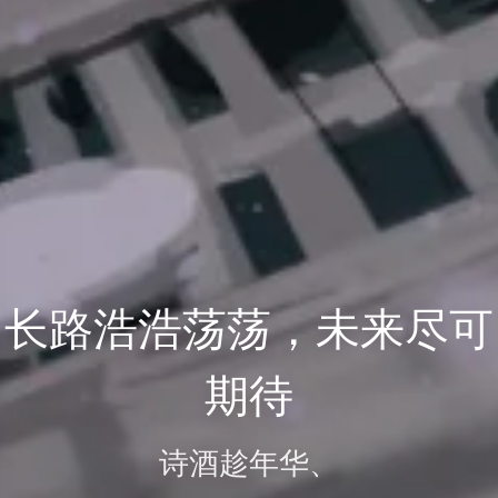
长路浩浩荡荡，未来尽可
期待
诗酒趁年华、