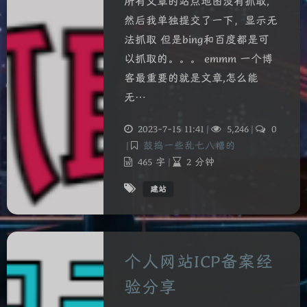
所有文章的站点地图没有抓取,
然后我单独提交了一下，显示无
法抓取 但是bing和百度都是可
以抓取的。。。 emmm 一个博
客最重要的就是文章,怎么能
无…
2023-7-15 11:41
|
5,246
|
0
|
鼓捣一些乱七八糟的
465 字
|
2 分钟
建站
个人网站ICP备案经
验分享