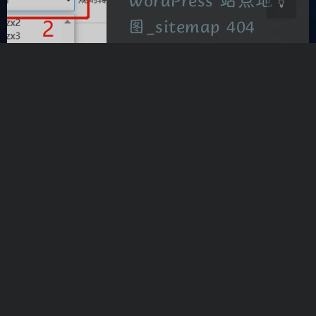
WordPress 站点地
图_sitemap 404
NotFound错误的解
决方法
问题的产生 不论使用
YoastSEO 插件，还是使用 XML
站点地图 ,以及其他的各类站点
地图插件都无法打开站点地图,
打开都是404,这里以XML 站点地
图插件为例,如果后缀为/?
feed=sitemap,就…
2023-7-14 11:14
|
4,265
|
2
|
鼓捣一些乱七八糟的
215 字
|
1 分钟内