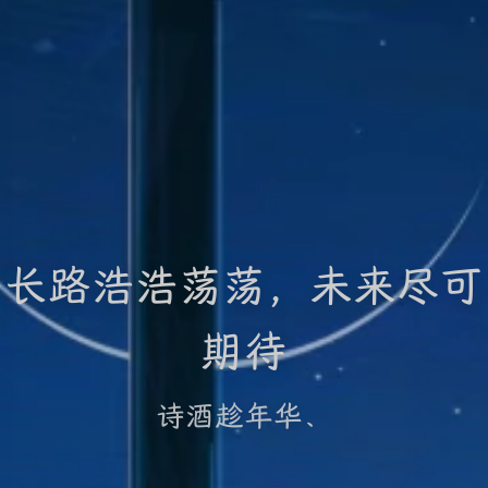
长路浩浩荡荡，未来尽可
期待
诗酒趁年华、