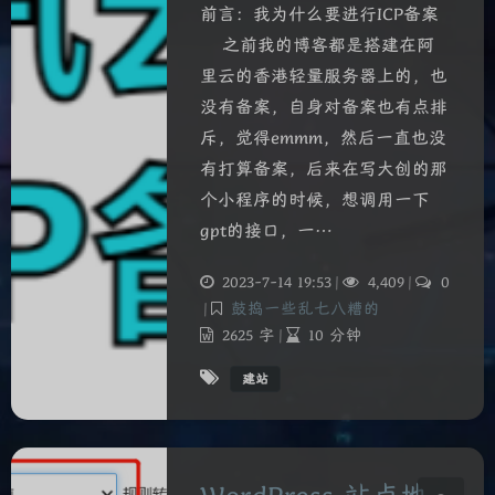
前言：我为什么要进行ICP备案
之前我的博客都是搭建在阿
里云的香港轻量服务器上的，也
没有备案，自身对备案也有点排
斥，觉得emmm，然后一直也没
有打算备案，后来在写大创的那
个小程序的时候，想调用一下
gpt的接口，一…
2023-7-14 19:53
|
4,409
|
0
夜间模式
|
鼓捣一些乱七八糟的
2625 字
|
10 分钟
Sans Serif
Serif
建站
浅阴影
深阴影
关闭
日落
暗化
灰度