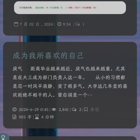
7
月
02
日 ,
2024
|
9:34
|
1
成为我所喜欢的自己
戾气 距离毕业越来越近，戾气也越来越重。尤其
是在大三成为部门负责人这一年。 从小的习惯都
是忍一时风平浪静，受了很多气。大学这几年变的喜
欢拒绝不相干的人。曾自诩是一个…
2024-6-29 0:45
|
2,841
|
2
|
杂谈
905 字
|
4 分钟