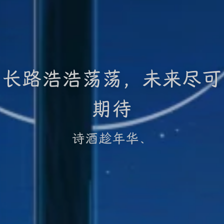
长路浩浩荡荡，未来尽可
期待
诗酒趁年华、