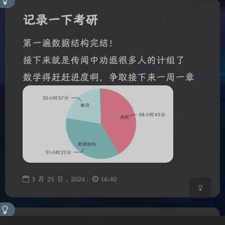
记录一下考研
第一遍数据结构完结！
接下来就是传闻中劝退很多人的计组了
数学得赶赶进度啊，争取接下来一周一章
夜间模式
Sans Serif
Serif
浅阴影
深阴影
关闭
日落
暗化
灰度
3
月
25
日 ,
2024
|
16:40