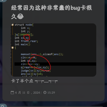
经常因为这种非常蠢的bug卡很
久😂
卡了半个点 ┭┮﹏┭┮
4
月
11
日 ,
2024
|
15:29