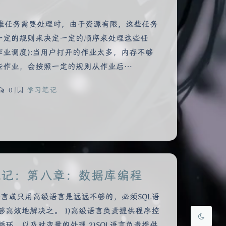
法
当一堆任务需要处理时，由于资源有限，这些任务
一定的规则来决定一定的顺序来处理这些任
(作业调度):当用户打开的作业太多，内存不够
些作业，会按照一定的规则从作业后…
0
|
学习笔记
夜间模式
Sans Serif
Serif
浅阴影
深阴影
笔记：第八章：数据库编程
关闭
日落
暗化
灰度
语言或只用高级语言是远远不够的，必须SQL语
够高效地解决之。 1)高级语言负责提供程序控
环，以及对变量的处理 2)SQL语言负责提供