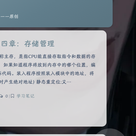
住——原创
第四章：存储管理
也称主存，是指CPU能直接存取指令和数据的存
时，如果知道程序将放到内存中的哪个位置，编
标代码。装入程序按照装入模块中的地址，将
时产生绝对地址) 静态重定位:又…
0
|
学习笔记