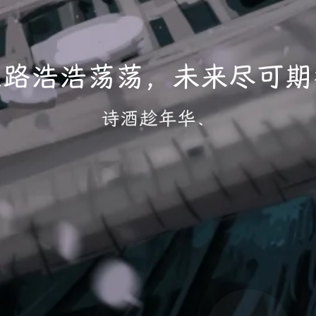
长路浩浩荡荡，未来尽可期
诗酒趁年华、