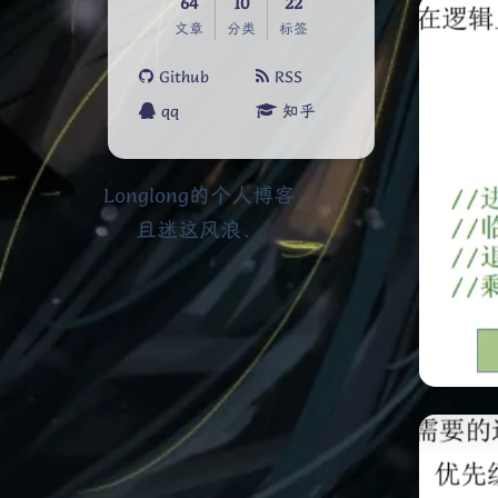
64
10
22
文章
分类
标签
Github
RSS
qq
知乎
Longlong的个人博客
且迷这风浪、