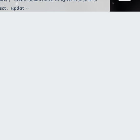
t、updat…
0
|
学习笔记
笔记：第十章：数据库恢复技
 事务(Transaction)是用户定义的一个数据库操
，要么全不做，是一个不可分割的工作单位。
系数据库中，一个事务可以是一条SQL语
序。一个程序通…