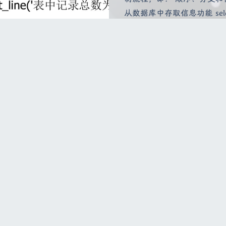
从数据库中存取信息功能 selec
2023-6-04 20:18
|
3,553
|
1434 字
|
9 分钟
数据库
数据库系统概论
术
10.1 事务的基本概念 1.事务
作序列，这些操作要么全做
事务和程序是两个概念：在关
句，一组SQL语句或整个程