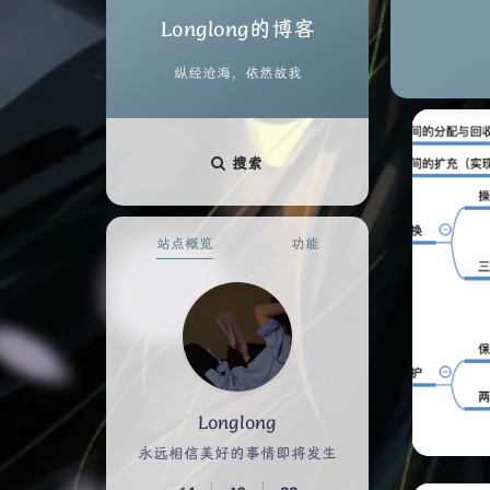
Longlong的博客
纵经沧海，依然故我
搜索
站点概览
功能
Longlong
永远相信美好的事情即将发生