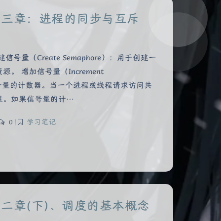
第三章：进程的同步与互斥
号量（Create Semaphore）：用于创建一
 增加信号量（Increment
加信号量的计数器。当一个进程或线程请求访问共
量。如果信号量的计…
0
|
学习笔记
二章(下)、调度的基本概念