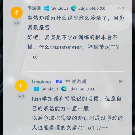
学游渊
Windows
Edge 144.0.0.0
2-11
学
突然知道为什么这里这么冷清了，因为
0
背景是雪
好吧，其实是不学ai训练的根本看不
懂，什么transformer，神经节φ(￣∇
￣o)
Longlong
学游渊
3-4
博主
L
Windows
Edge 145.0.0.0
0
hhh学东西有写笔记的习惯，但是自
己的表达能力一直一般
以后争取把晦涩的知识写成没学过的
人也能看懂的文章/(ㄒoㄒ)/~~