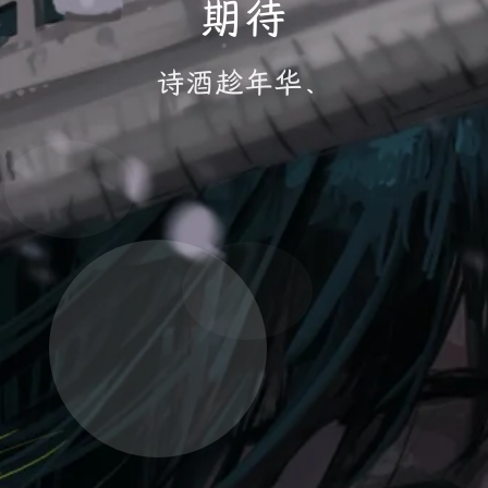
期待
诗酒趁年华、