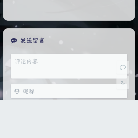
夜间模式
Sans Serif
Serif
浅阴影
深阴影
关闭
日落
暗化
灰度