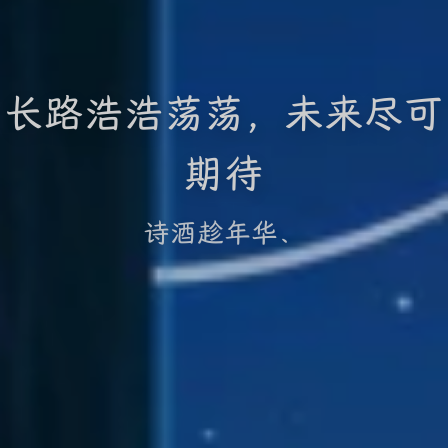
长路浩浩荡荡，未来尽可
期待
诗酒趁年华、