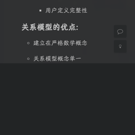
Sans Serif
Serif
用户定义完整性
浅阴影
深阴影
关系模型的优点:
关闭
日落
暗化
灰度
建立在严格数学概念
关系模型概念单一
存取路径对用户透明
数据库系统结构
概念：模式包括很多实例
(例:学生选课的数据库模
式包括学生记录、选课记